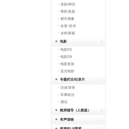
喜剧/神话
警匪/悬疑
都市偶像
名著./史诗
乡村/家庭
电影
电影D5
电影D9
电影套装
蓝光电影
专题栏目/纪录片
访谈/讲座
军事政治
测试
教师辅导（人教版）
有声读物
留声机LP黑胶