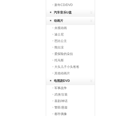
新年CD/DVD
汽车音乐U盘
动画片
央视动画
迪士尼
芭比公主
熊出没
爱探险的朵拉
托马斯
大头儿子小头爸爸
其他动画片
电视剧DVD
军事战争
武侠/古装
喜剧/神话
警匪/悬疑
都市偶像