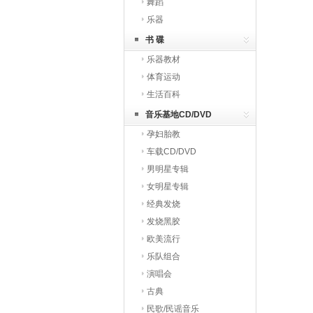
舞蹈
乐器
书 碟
乐器教材
体育运动
生活百科
音乐基地CD/DVD
孕妇胎教
车载CD/DVD
男明星专辑
女明星专辑
经典发烧
发烧黑胶
欧美流行
乐队组合
演唱会
古典
民歌/民谣音乐