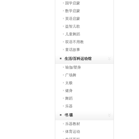
国学启蒙
数学启蒙
英语启蒙
益智儿歌
儿童舞蹈
双语不用教
童话故事
生活/百科运动馆
瑜伽/塑身
广场舞
太极
健身
舞蹈
乐器
书 碟
乐器教材
体育运动