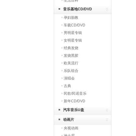
生活百科
音乐基地CD/DVD
孕妇胎教
车载CD/DVD
男明星专辑
女明星专辑
经典发烧
发烧黑胶
欧美流行
乐队组合
演唱会
古典
民歌/民谣音乐
新年CD/DVD
汽车音乐U盘
动画片
央视动画
迪士尼