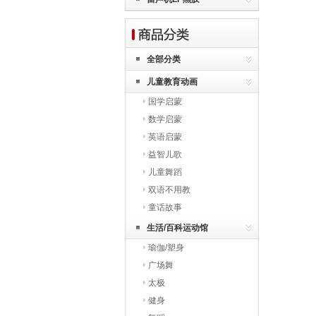
全部分类
儿童教育动画
国学启蒙
数学启蒙
英语启蒙
益智儿歌
儿童舞蹈
双语不用教
童话故事
生活/百科运动馆
瑜伽/塑身
广场舞
太极
健身