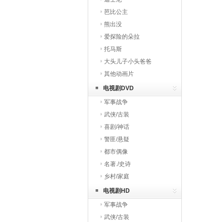
芭比公主
熊出没
爱探险的朵拉
托马斯
大头儿子小头爸爸
其他动画片
电视剧DVD
军事战争
武侠/古装
喜剧/神话
警匪/悬疑
都市偶像
名著./史诗
乡村/家庭
电视剧HD
军事战争
武侠/古装