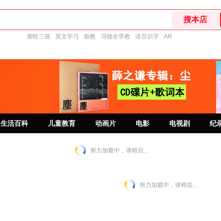
鹿晗三巡
英文学习
胎教
冯德全早教
语言识字
AR
生活百科
儿童教育
动画片
电影
电视剧
纪
努力加载中，请稍后...
努力加载中，请稍后...