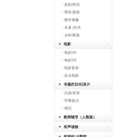
喜剧/神话
警匪/悬疑
都市偶像
名著./史诗
乡村/家庭
电影
电影D5
电影D9
电影套装
蓝光电影
专题栏目/纪录片
访谈/讲座
军事政治
测试
教师辅导（人教版）
有声读物
留声机LP黑胶