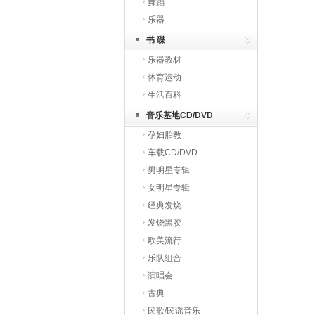
舞蹈
乐器
书 碟
乐器教材
体育运动
生活百科
音乐基地CD/DVD
孕妇胎教
车载CD/DVD
男明星专辑
女明星专辑
经典发烧
发烧黑胶
欧美流行
乐队组合
演唱会
古典
民歌/民谣音乐