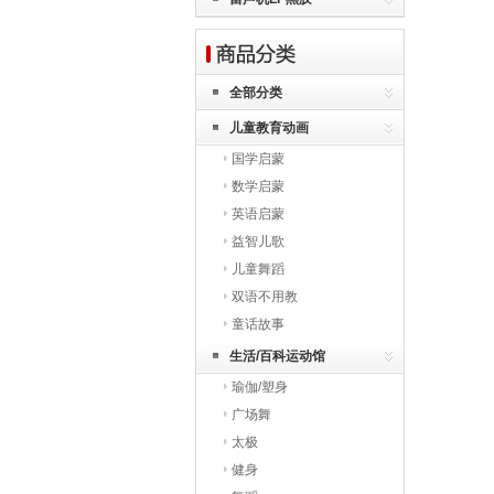
全部分类
儿童教育动画
国学启蒙
数学启蒙
英语启蒙
益智儿歌
儿童舞蹈
双语不用教
童话故事
生活/百科运动馆
瑜伽/塑身
广场舞
太极
健身