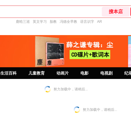
鹿晗三巡
英文学习
胎教
冯德全早教
语言识字
AR
生活百科
儿童教育
动画片
电影
电视剧
纪
努力加载中，请稍后...
努力加载中，请稍后...