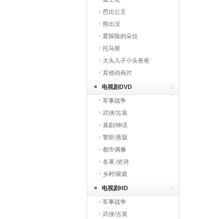
芭比公主
熊出没
爱探险的朵拉
托马斯
大头儿子小头爸爸
其他动画片
电视剧DVD
军事战争
武侠/古装
喜剧/神话
警匪/悬疑
都市偶像
名著./史诗
乡村/家庭
电视剧HD
军事战争
武侠/古装