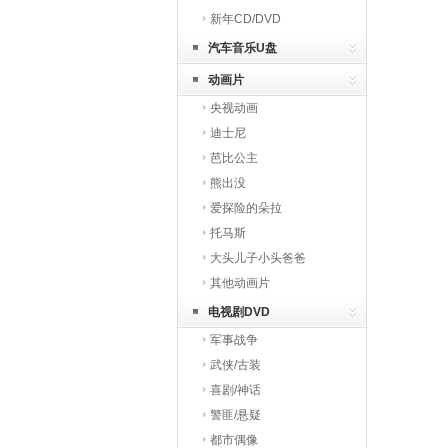
新年CD/DVD
汽车音乐U盘
动画片
央视动画
迪士尼
芭比公主
熊出没
爱探险的朵拉
托马斯
大头儿子小头爸爸
其他动画片
电视剧DVD
军事战争
武侠/古装
喜剧/神话
警匪/悬疑
都市偶像