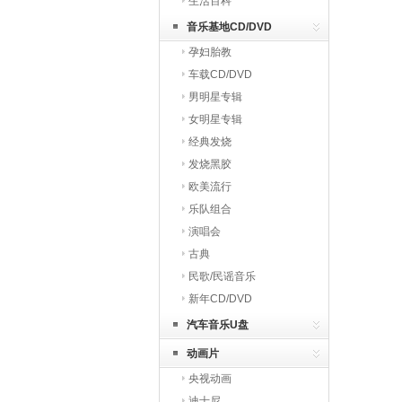
生活百科
音乐基地CD/DVD
孕妇胎教
车载CD/DVD
男明星专辑
女明星专辑
经典发烧
发烧黑胶
欧美流行
乐队组合
演唱会
古典
民歌/民谣音乐
新年CD/DVD
汽车音乐U盘
动画片
央视动画
迪士尼