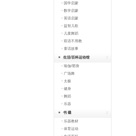
国学启蒙
数学启蒙
英语启蒙
益智儿歌
儿童舞蹈
双语不用教
童话故事
生活/百科运动馆
瑜伽/塑身
广场舞
太极
健身
舞蹈
乐器
书 碟
乐器教材
体育运动